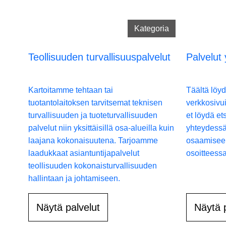
Kategoria
Teollisuuden turvallisuuspalvelut
Palvelut 
Kartoitamme tehtaan tai
Täältä löyd
tuotantolaitoksen tarvitsemat teknisen
verkkosivu
turvallisuuden ja tuoteturvallisuuden
et löydä et
palvelut niin yksittäisillä osa-alueilla kuin
yhteydessä.
laajana kokonaisuutena. Tarjoamme
osaamisee
laadukkaat asiantuntijapalvelut
osoitteess
teollisuuden kokonaisturvallisuuden
hallintaan ja johtamiseen.
Näytä palvelut
Näytä 