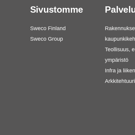
Sivustomme
Palve
Sweco Finland
Rakennukset
Sweco Group
kaupunkikeh
Teollisuus, e
ympäristö
Infra ja liik
Arkkitehtuur