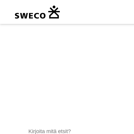
Kirjoita mitä etsit?
Swecon ve
Haku: