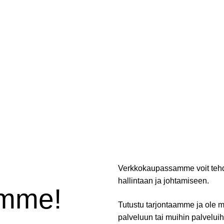
Verkkokaupassamme voit tehdä
hallintaan ja johtamiseen.
amme!
Tutustu tarjontaamme ja ole me
palveluun tai muihin palvelui