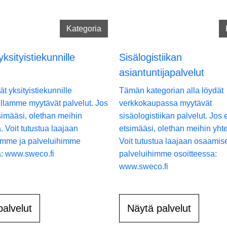
Kategoria
yksityistiekunnille
Sisälogistiikan
asiantuntijapalvelut
ät yksityistiekunnille
Tämän kategorian alla löydät
illamme myytävät palvelut. Jos
verkkokaupassa myytävät
simääsi, olethan meihin
sisäologistiikan palvelut. Jos 
 Voit tutustua laajaan
etsimääsi, olethan meihin yht
mme ja palveluihimme
Voit tutustua laajaan osaami
a: www.sweco.fi
palveluihimme osoitteessa:
www.sweco.fi
palvelut
Näytä palvelut