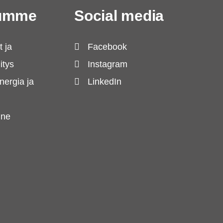
lumme
Social media
 ja
Facebook
itys
Instagram
nergia ja
LinkedIn
enne
i