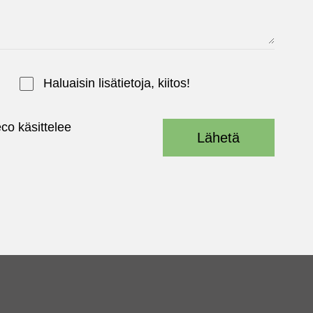
Haluaisin lisätietoja, kiitos!
co käsittelee
Lähetä