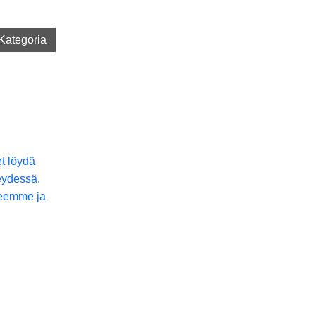
Kategoria
et löydä
eydessä.
seemme ja