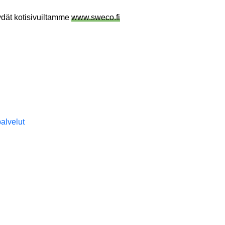
ydät kotisivuiltamme
www.sweco.fi