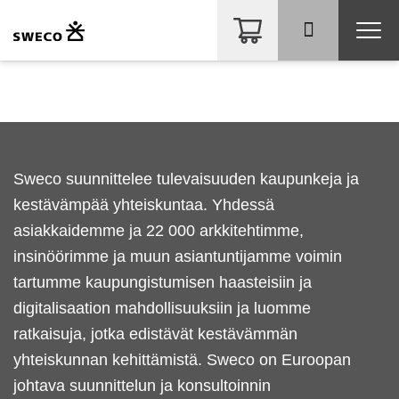
Kirjoita mitä etsit?
Sweco suunnittelee tulevaisuuden kaupunkeja ja
kestävämpää yhteiskuntaa. Yhdessä
asiakkaidemme ja 22 000 arkkitehtimme,
insinöörimme ja muun asiantuntijamme voimin
tartumme kaupungistumisen haasteisiin ja
digitalisaation mahdollisuuksiin ja luomme
ratkaisuja, jotka edistävät kestävämmän
Glömt ditt lösenord?
yhteiskunnan kehittämistä. Sweco on Euroopan
johtava suunnittelun ja konsultoinnin