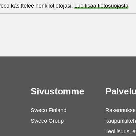
co käsittelee henkilötietojasi.
Lue lisää tietosuojasta
Sivustomme
Palve
Sweco Finland
Rakennukset
Sweco Group
kaupunkikeh
Teollisuus, e