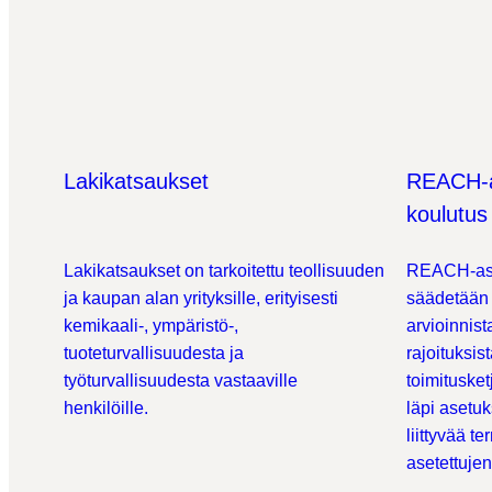
Lakikatsaukset
REACH-a
koulutus
Lakikatsaukset on tarkoitettu teollisuuden
REACH-ase
ja kaupan alan yrityksille, erityisesti
säädetään 
kemikaali-, ympäristö-,
arvioinnist
tuoteturvallisuudesta ja
rajoituksis
työturvallisuudesta vastaaville
toimituske
henkilöille.
läpi asetu
liittyvää te
asetettujen