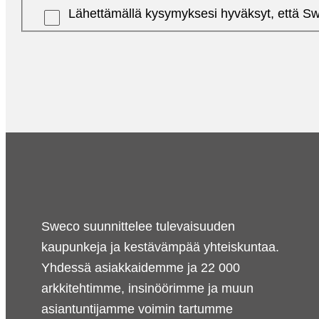
Lähettämällä kysymyksesi hyväksyt, että Swe
Sweco suunnittelee tulevaisuuden
kaupunkeja ja kestävämpää yhteiskuntaa.
Yhdessä asiakkaidemme ja 22 000
arkkitehtimme, insinöörimme ja muun
asiantuntijamme voimin tartumme