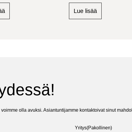
ää
Lue lisää
eydessä!
 voimme olla avuksi. Asiantuntijamme kontaktoivat sinut mahdoll
Yritys
(Pakollinen)