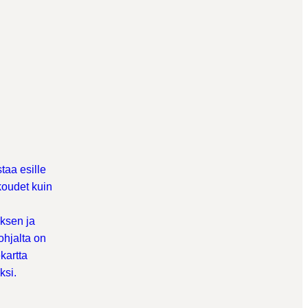
taa esille
koudet kuin
uksen ja
ohjalta on
kartta
ksi.