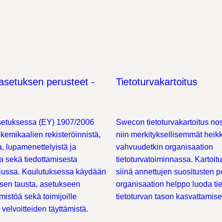
setuksen perusteet -
Tietoturvakartoitus
tuksessa (EY) 1907/2006
Swecon tietoturvakartoitus nos
kemikaalien rekisteröinnistä,
niin merkityksellisemmät heik
a, lupamenettelyistä ja
vahvuudetkin organisaation
ta sekä tiedottamisesta
tietoturvatoiminnassa. Kartoit
tjussa. Koulutuksessa käydään
siinä annettujen suositusten p
ksen tausta, asetukseen
organisaation helppo luoda tie
rmistöä sekä toimijoille
tietoturvan tason kasvattamise
 velvoitteiden täyttämistä.