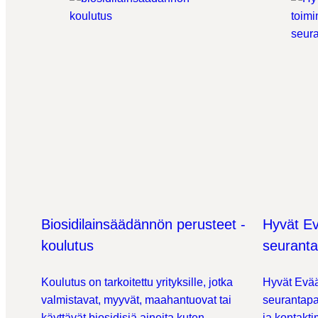
Biosidilainsäädännön perusteet -
Hyvät Ev
koulutus
seuranta
Koulutus on tarkoitettu yrityksille, jotka
Hyvät Evää
valmistavat, myyvät, maahantuovat tai
seurantapa
käyttävät biosidisiä aineita kuten
ja kontakti