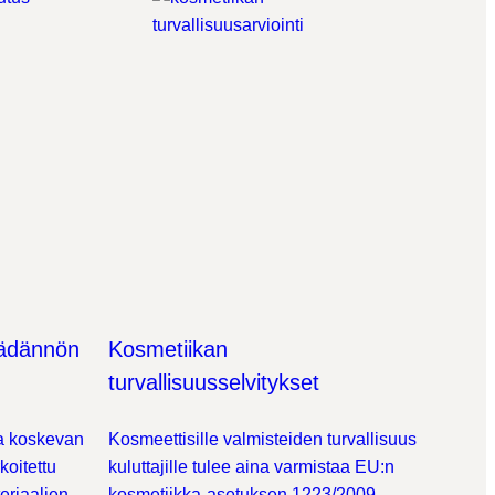
äädännön
Kosmetiikan
turvallisuusselvitykset​
ja koskevan
Kosmeettisille valmisteiden turvallisuus
koitettu
kuluttajille tulee aina varmistaa EU:n
eriaalien
kosmetiikka-asetuksen 1223/2009