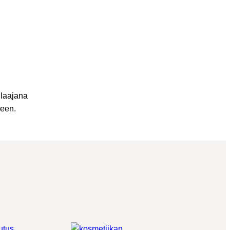
 laajana
seen.