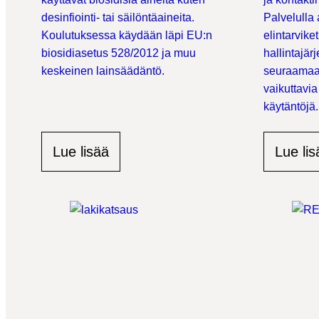
desinfiointi- tai säilöntäaineita.
Palvelulla
Koulutuksessa käydään läpi EU:n
elintarvike
biosidiasetus 528/2012 ja muu
hallintajär
keskeinen lainsäädäntö.
seuraama
vaikuttavia
käytäntöjä.
Lue lisää
Lue lis