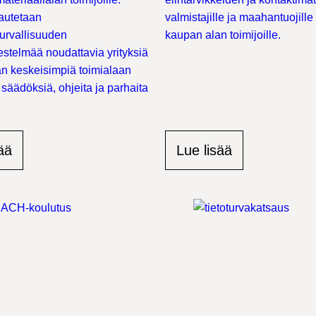
 autetaan
valmistajille ja maahantuojille
turvallisuuden
kaupan alan toimijoille.
jestelmää noudattavia yrityksiä
an
keskeisimpiä toimialaan
 säädöksiä, ohjeita ja parhaita
ää
Lue lisää