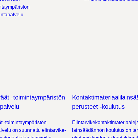
äät -toimintaympäristön
Kontaktimateriaalilains
palvelu
perusteet -koulutus
t -toimintaympäristön
Elintarvikekontaktimateriaale
lvelu on suunnattu elintarvike-
lainsäädännön koulutus on tar
materiaalialan toimijoille.
elintarvikkeiden ja kontaktimat