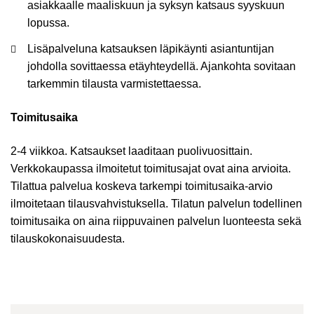
asiakkaalle maaliskuun ja syksyn katsaus syyskuun
lopussa. ​
Lisäpalveluna katsauksen läpikäynti asiantuntijan
johdolla sovittaessa etäyhteydellä.​ Ajankohta sovitaan
tarkemmin tilausta varmistettaessa.
Toimitusaika
2-4 viikkoa. Katsaukset laaditaan puolivuosittain.
Verkkokaupassa ilmoitetut toimitusajat ovat aina arvioita.
Tilattua palvelua koskeva tarkempi toimitusaika-arvio
ilmoitetaan tilausvahvistuksella. Tilatun palvelun todellinen
toimitusaika on aina riippuvainen palvelun luonteesta sekä
tilauskokonaisuudesta.