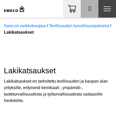
Swecon verkkokauppa
/
Teollisuuden turvallisuuspalvelut
/
Lakikatsaukset
Kirjoita mitä etsit?
Lakikatsaukset
Lakikatsaukset on tarkoitettu teollisuuden ja kaupan alan
yrityksille, erityisesti kemikaali-, ympäristö-,
tuoteturvallisuudesta ja työturvallisuudesta vastaaville
Glömt ditt lösenord?
henkilöille.