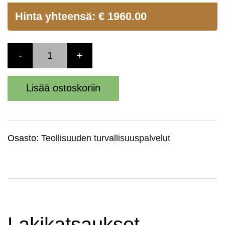
Hinta yhteensä:
€
1960.00
-
+
Lisää ostoskoriin
Osasto:
Teollisuuden turvallisuuspalvelut
Lakikatsaukset